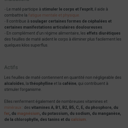
- Le maté participe à
stimuler le corps et l’esprit
, il aide à
combattre la
fatigue mentale et physique.
- Il contribue à
soulager certaines formes de céphalées et
certaines manifestations articulaires douloureuses
.
- En complément d’un régime alimentaire, les
effets diurétiques
des feuilles de maté aident le corps à éliminer plus facilement les
quelques kilos superflus.
Actifs
Les feuilles de maté contiennent en quantité non négligeable des
alcaloïdes
, la
théophylline
et la
caféine
, qui contribuent à
stimuler l’organisme.
Elles renferment également de nombreuses vitamines et
minéraux
: des
vitamines A, B1, B2, B5, C, E, du phosphore, du
fer
, du
magnésium
, du potassium, du sodium, du manganèse,
de la chlorophylle, des tanins et du
calcium
.