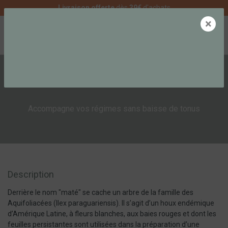
Livraison offerte
dès
39€
d'achats
×
0
LE MATÉ
Accompagne vos régimes sans baisse de tonus
Description
Derrière le nom "maté" se cache un arbre de la famille des
Aquifoliacées (Ilex paraguariensis). Il s’agit d’un houx endémique
d’Amérique Latine, à fleurs blanches, aux baies rouges et dont les
feuilles persistantes sont utilisées dans la préparation d’une