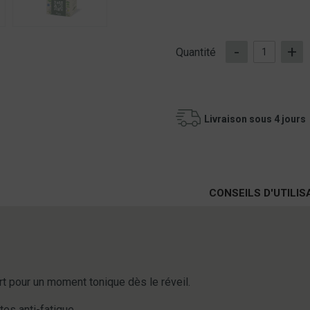
-
+
Quantité
Livraison sous 4 jours
CONSEILS D'UTILIS
ert pour un moment tonique dès le réveil.
es anti-fatigue.