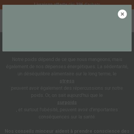
Livraison offerte
dès
39€
d'achats
×
0
MINCEUR
Notre poids dépend de ce que nous mangeons, mais
également de nos dépenses énergétiques. La sédentarité,
un déséquilibre alimentaire sur le long terme, le
stress
peuvent avoir également des répercussions sur notre
poids. Or, on sait aujourd'hui que le
surpoids
, et surtout l'obésité, peuvent avoir d'importantes
conséquences sur la santé.
Nos conseils minceur aident à prendre conscience des