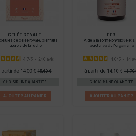
GELÉE ROYALE
FER
gélules de gelée royale, bienfaits
Aide à la forme physique et à 
naturels de la ruche
résistance de l'organisme
4.7
/
5
-
246
avis
4.6
/
5
-
14
av
à partir de 14,00 €
à partir de 14,10 €
15,60 €
15,70 
CHOISIR UNE QUANTITÉ
CHOISIR UNE QUANTITÉ
AJOUTER AU PANIER
AJOUTER AU PANIER