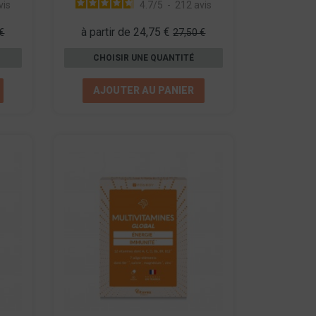
vis
4.7
/
5
-
212
avis
à partir de 24,75 €
€
27,50 €
CHOISIR UNE QUANTITÉ
AJOUTER AU PANIER