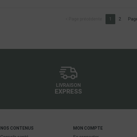
(current)
Page précédente
1
2
Page
LIVRAISON
EXPRESS
NOS CONTENUS
MON COMPTE
Conseils santé
Se connecter