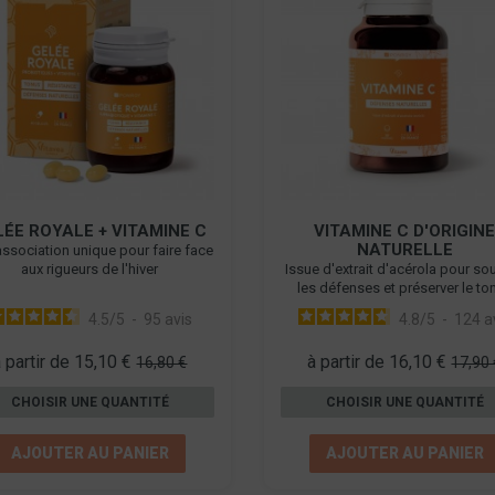
LÉE ROYALE + VITAMINE C
VITAMINE C D'ORIGIN
NATURELLE
ssociation unique pour faire face
aux rigueurs de l'hiver
Issue d'extrait d'acérola pour sou
les défenses et préserver le to
4.5
/
5
-
95
avis
4.8
/
5
-
124
a
à partir de 15,10 €
à partir de 16,10 €
16,80 €
17,90 
CHOISIR UNE QUANTITÉ
CHOISIR UNE QUANTITÉ
AJOUTER AU PANIER
AJOUTER AU PANIER