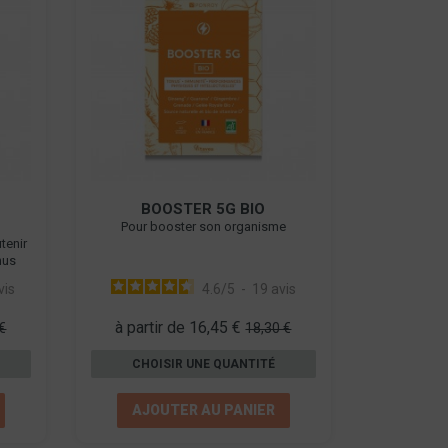
E
BOOSTER 5G BIO
Pour booster son organisme
tenir
nus
vis
4.6
/
5
-
19
avis
à partir de 16,45 €
€
18,30 €
CHOISIR UNE QUANTITÉ
AJOUTER AU PANIER