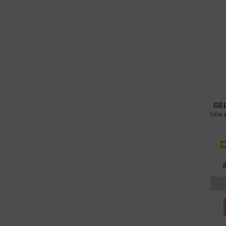
GE
Une a