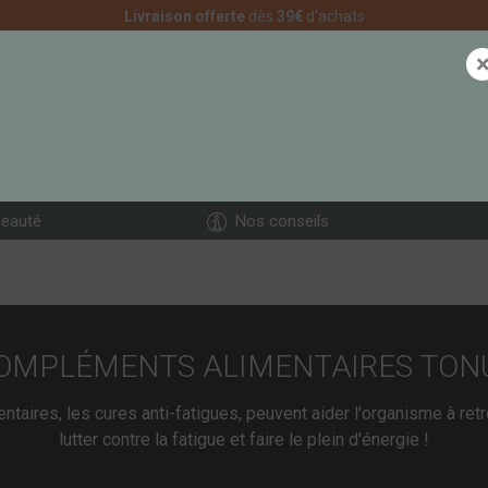
Livraison offerte
dès
39€
d'achats
eauté
Nos conseils
OMPLÉMENTS ALIMENTAIRES TON
aires, les cures anti-fatigues, peuvent aider l'organisme à retrou
lutter contre la fatigue et faire le plein d'énergie !