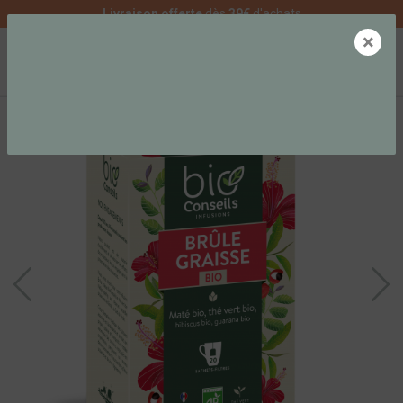
Livraison offerte
dès
39€
d'achats
×
0