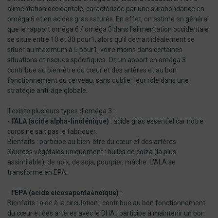
alimentation occidentale, caractérisée par une surabondance en
oméga 6 et en acides gras saturés. En effet, on estime en général
que le rapport oméga 6 / oméga 3 dans l’alimentation occidentale
se situe entre 10 et 30 pour1, alors qu’il devrait idéalement se
situer au maximum à 5 pour1, voire moins dans certaines
situations et risques spécifiques. Or, un apport en oméga 3
contribue au bien-être du cœur et des artères et au bon
fonctionnement du cerveau, sans oublier leur rôle dans une
stratégie anti-âge globale.
Il existe plusieurs types d'oméga 3 :
-
l'ALA (acide alpha-linolénique)
: acide gras essentiel car notre
corps ne sait pas le fabriquer.
Bienfaits : participe au bien-être du cœur et des artères
Sources végétales uniquement : huiles de colza (la plus
assimilable), de noix, de soja, pourpier, mâche. L'ALA se
transforme en EPA.
-
l'EPA (acide eicosapentaénoïque)
:
Bienfaits : aide à la circulation ; contribue au bon fonctionnement
du cœur et des artères avec le DHA ; participe à maintenir un bon