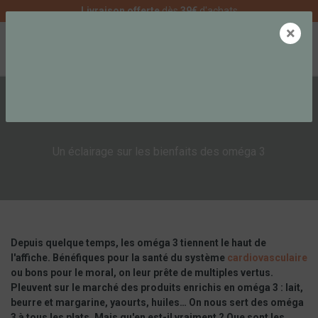
Livraison offerte
dès
39€
d'achats
×
0
LES OMÉGA 3
Un éclairage sur les bienfaits des oméga 3
Depuis quelque temps, les oméga 3 tiennent le haut de
l'affiche. Bénéfiques pour la santé du système
cardiovasculaire
ou bons pour le moral, on leur prête de multiples vertus.
Pleuvent sur le marché des produits enrichis en oméga 3 : lait,
beurre et margarine, yaourts, huiles… On nous sert des oméga
3 à tous les plats. Mais qu'en est-il vraiment ? Que sont les