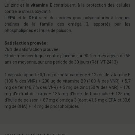
Le zinc et la
vitamine E
contribuent à la protection des cellules
contre le stress oxydatif.
L’
EPA
et le
DHA
sont des acides gras polyinsaturés à longues
chaînes de la famille des oméga 3, apportés par les
phospholipides et l’huile de poisson.
Satisfaction prouvée
:
76% de satisfaction prouvée
Etude monocentrique contre placebo sur 90 femmes agées de 55
ans en moyenne, sur une période de 30 jours (Réf. VT 2413)
1 capsule apporte 3,1 mg de bêta-carotène + 12 mg de vitamine E
(100 % des VNR) + 200 µg de vitamine B9 (100 % des VNR) + 5,7
mg de fer (40,7 % des VNR) + 5 mg de zinc (50 % des VNR) + 170
mg d'extrait de citrus + 135 mg d'huile de bourrache + 125 mg
d'huile de poisson + 87 mg d'oméga 3 (dont 41,5 mg d'EPA et 30,6
mg de DHA) + 14 mg de phospholipides