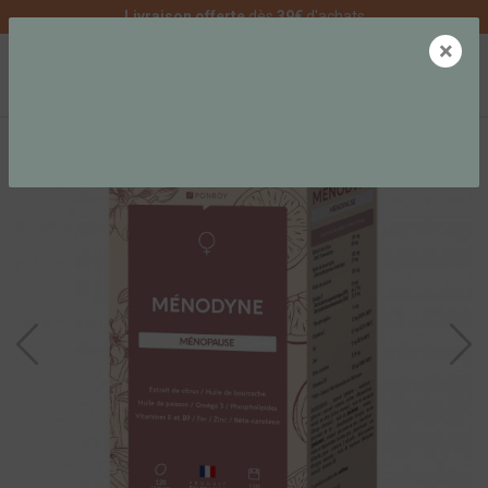
Livraison offerte
dès
39€
d'achats
×
0
SATISFACTION PROUVÉE