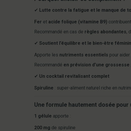
✔
Lutte contre la fatigue et le manque de t
Fer
et
acide folique (vitamine B9)
contribuen
Recommandé en cas de
règles abondantes
, 
✔
Soutient l’équilibre et le bien-être fémini
Apporte les
nutriments essentiels
pour aider
Recommandé
en prévision d’une grossesse
✔
Un cocktail revitalisant complet
Spiruline
: super-aliment naturel riche en nutrim
Une formule hautement dosée pour u
1 gélule
apporte :
200 mg
de spiruline