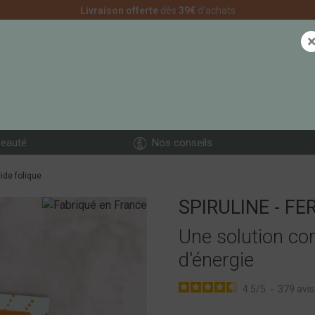
Livraison offerte
dès
39€
d'achats
CONSEILS D'UTILIS
eauté
Nos conseils
cide folique
SPIRULINE - FE
Une solution com
d'énergie
4.5
/
5
-
379
avis