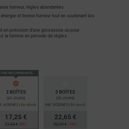
aise humeur, règles abondantes
é, énergie et bonne humeur tout en soutenant les
en prévision d'une grossesse ou pour
hez la femme en période de règles
CURE RECOMMANDÉE
2 BOÎTES
3 BOÎTES
(60 JOURS)
(90 JOURS)
f. VCSFAF2 |
En stock
Réf. VCSFAF3 |
En stock
17,25 €
22,65 €
21,60 €
20%
32,40 €
-30%