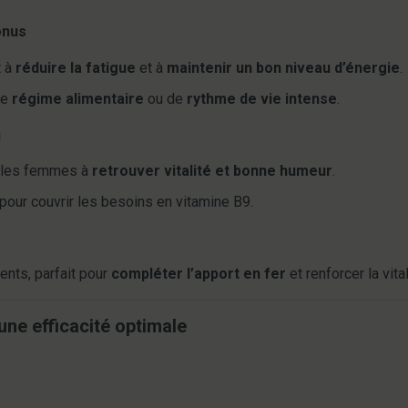
onus
t à
réduire la fatigue
et à
maintenir un bon niveau d’énergie
.
de
régime alimentaire
ou de
rythme de vie intense
.
n
 les femmes à
retrouver vitalité et bonne humeur
.
pour couvrir les besoins en vitamine B9.
ents, parfait pour
compléter l’apport en fer
et renforcer la vital
ne efficacité optimale