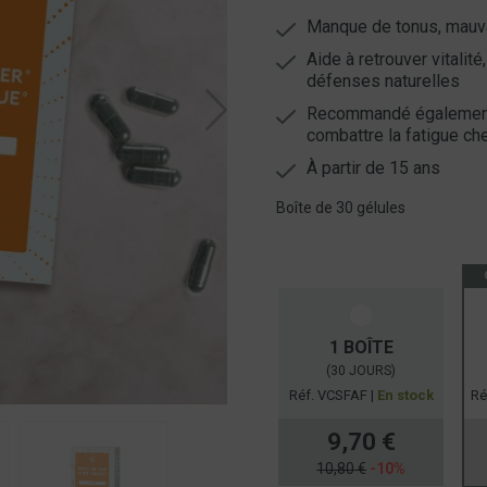
Manque de tonus, mauv
Aide à retrouver vitalit
défenses naturelles
Recommandé également 
combattre la fatigue c
À partir de 15 ans
Boîte de 30 gélules
1 BOÎTE
(30 JOURS)
Réf. VCSFAF |
En stock
Ré
9,70 €
10,80 €
-10%