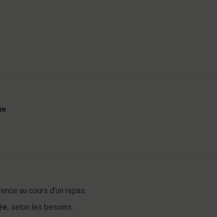
ue
rence au cours d’un repas.
ée
, selon les besoins.