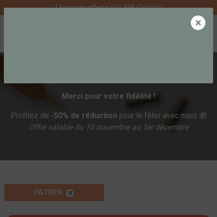
Livraison offerte
dès
39€
d'achats
×
0
50 ANS D’EXPERTISE ET DE BIEN-ÊTRE
Merci pour votre fidélité !
Profitez de
-50% de réduction
pour le fêter avec nous 🎁
Offre valable du 10 novembre au 1er décembre
FILTRES
0