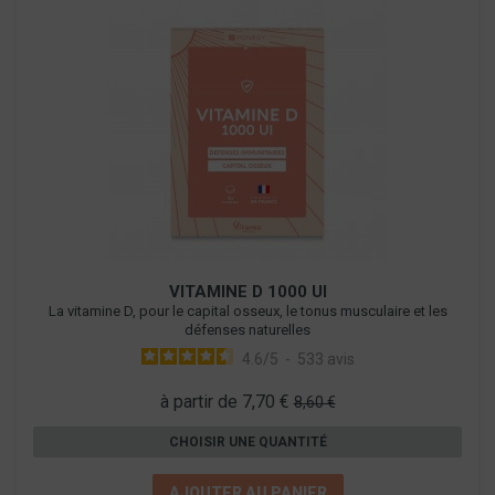
VITAMINE D 1000 UI
La vitamine D, pour le capital osseux, le tonus musculaire et les
défenses naturelles
4.6
/
5
-
533
avis
à partir de 7,70 €
8,60 €
CHOISIR UNE QUANTITÉ
AJOUTER AU PANIER