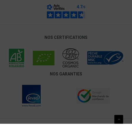
NOS CERTIFICATIONS
NOS GARANTIES
Pour votre santé, mangez au moins cinq fruits et légumes par jour.
www.mangerbouger.fr