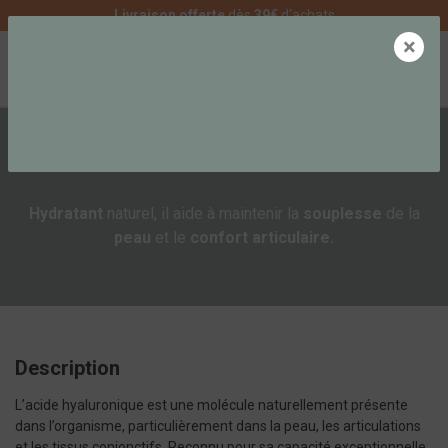
Livraison offerte
dès
39€
d'achats
×
0
L'ACIDE HYALURONIQUE
Hydratant
naturel, il aide à maintenir la
souplesse
de la
peau
et le
confort articulaire.
Description
L’acide hyaluronique est une molécule naturellement présente
dans l’organisme, particulièrement dans la peau, les articulations
et les tissus conjonctifs. Reconnu pour sa capacité exceptionnelle