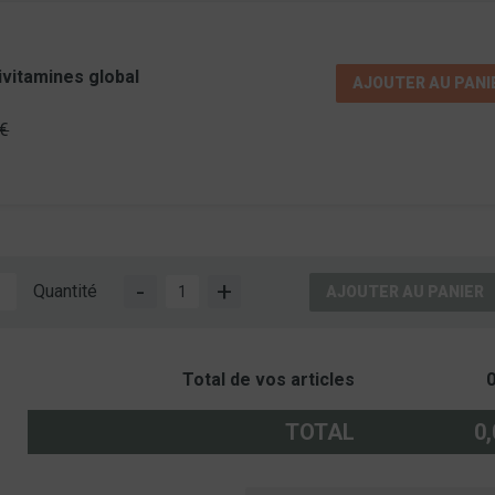
ivitamines global
AJOUTER AU PANI
 €
-
+
Quantité
AJOUTER AU PANIER
Total de vos articles
0
TOTAL
0,