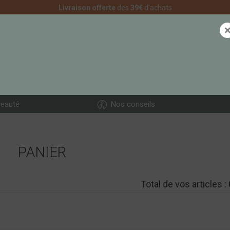
Livraison offerte
dès
39€
d'achats
eauté
Nos conseils
PANIER
Total de vos articles :