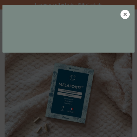
Livraison offerte
dès
39€
d'achats
×
0
MEILLEURES VENTES
SATISFACTION PROUVÉE