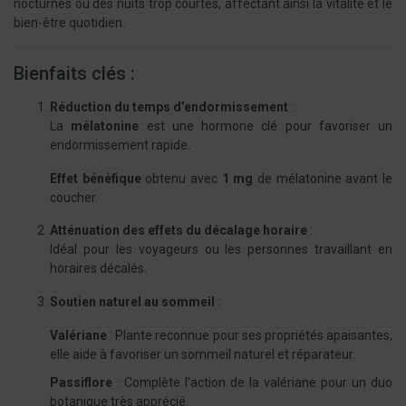
nocturnes ou des nuits trop courtes, affectant ainsi la vitalité et le
bien-être quotidien.
Bienfaits clés :
Réduction du temps d’endormissement
:
La
mélatonine
est une hormone clé pour favoriser un
endormissement rapide.
Effet bénéfique
obtenu avec
1 mg
de mélatonine avant le
coucher.
Atténuation des effets du décalage horaire
:
Idéal pour les voyageurs ou les personnes travaillant en
horaires décalés.
Soutien naturel au sommeil
:
Valériane
: Plante reconnue pour ses propriétés apaisantes,
elle aide à favoriser un sommeil naturel et réparateur.
Passiflore
: Complète l’action de la valériane pour un duo
botanique très apprécié.