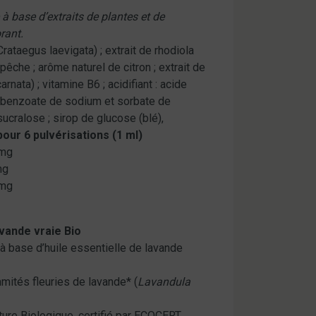
 base d’extraits de plantes et de
rant.
Crataegus laevigata) ; extrait de rhodiola
pêche ; arôme naturel de citron ; extrait de
arnata) ; vitamine B6 ; acidifiant : acide
 : benzoate de sodium et sorbate de
sucralose ; sirop de glucose (blé),
pour 6 pulvérisations (1 ml)
mg
mg
mg
avande vraie Bio
 base d’huile essentielle de lavande
mités fleuries de lavande* (
Lavandula
lture Biologique, certifié par ECOCERT