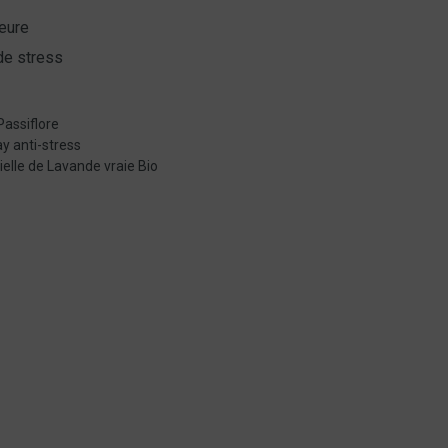
ieure
de stress
Passiflore
y anti-stress
ielle de Lavande vraie Bio