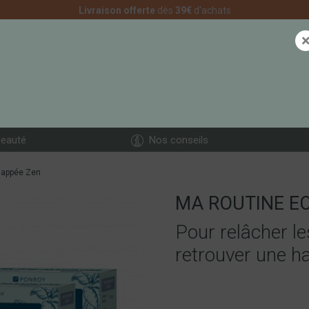
Livraison offerte
dès
39€
d'achats
CONSEILS D'UTILIS
eauté
Nos conseils
happée Zen
MA ROUTINE E
Pour relâcher le
retrouver une ha