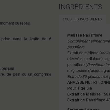
INGRÉDIENTS
TOUS LES INGRÉDIENTS
au moment du repas.
Mélisse Passiflore
 prise dans la limite de 6
Complément alimentaire à
passiflore
Extrait de mélisse (
Melis
(dérivé de cellulose) ; ag
passiflore (
Passiflora in
 par jour
magnésium d'acides gra
re, de pain ou un comprimé
Boîte de 30 gélules : 9,9 
ANALYSE NUTRITIONN
Pour 1 gélule
Extrait de Mélisse
150
Extrait de Passiflore 4
Spray anti-stress