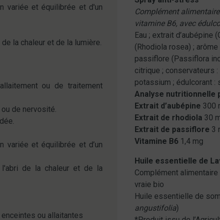
 variée et équilibrée et d'un
Complément alimentaire à
vitamine B6, avec édulco
Eau ; extrait d’aubépine (
 de la chaleur et de la lumière.
(Rhodiola rosea) ; arôme 
passiflore (Passiflora inc
citrique ; conservateurs
potassium ; édulcorant : 
llaitement ou de traitement
Analyse nutritionnelle 
Extrait d’aubépine
300 
n ou de nervosité.
Extrait de rhodiola
30 
dée.
Extrait de passiflore
3 
Vitamine B6
1,4 mg
 variée et équilibrée et d’un
Huile essentielle de L
l'abri de la chaleur et de la
Complément alimentaire à
vraie bio
Huile essentielle de som
angustifolia
)
enceintes ou allaitantes
*Produit issu de l’Agricu