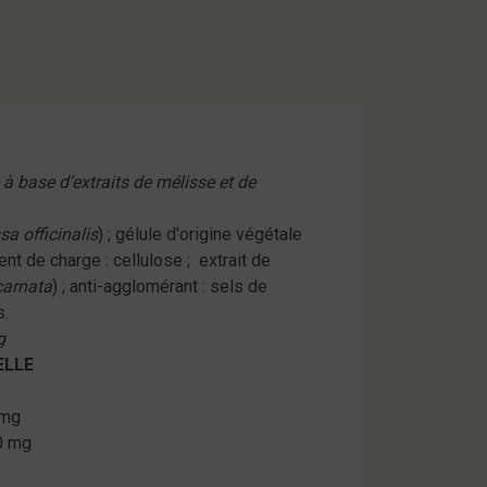
 base d’extraits de mélisse et de
sa officinalis
) ; gélule d'origine végétale
ent de charge : cellulose ; extrait de
carnata
) ; anti-agglomérant : sels de
s.
g
ELLE
 mg
0 mg