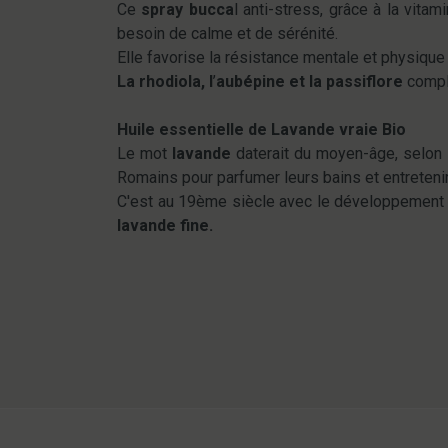
Ce
spray bucca
l anti-stress, grâce à la vita
besoin de calme et de sérénité.
Elle favorise la résistance mentale et physique
La rhodiola, l
’
aubépine et la passiflore
compl
Huile essentielle de Lavande vraie Bio
Le mot
lavande
daterait du moyen-âge, selon le
Romains pour parfumer leurs bains et entretenir 
C'est au 19ème siècle avec le développement d
lavande fine.