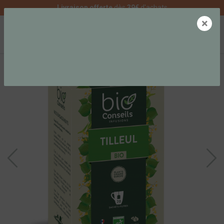
Livraison offerte
dès
39€
d'achats
×
0