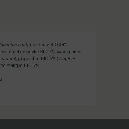
ricaria recutita
), mélisse BIO 38%
ôme naturel de pêche BIO 7%, cardamome
damomum
), gingembre BIO 6% (
Zingiber
l de mangue BIO 5%.
es