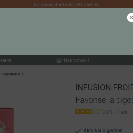
Livraison offerte
dès
39€
d'achats
eauté
Nos conseils
e Digestion Bio
INFUSION FROI
Favorise la dige
3.3
/
5
-
3
avis
Aide à la digestion