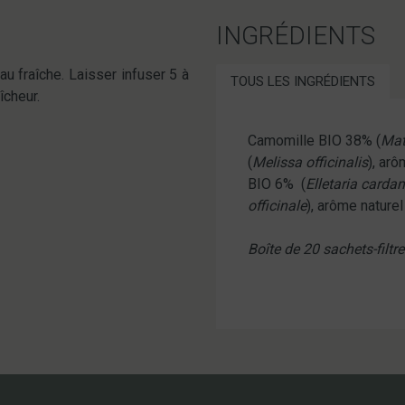
INGRÉDIENTS
au fraîche. Laisser infuser 5 à
TOUS LES INGRÉDIENTS
îcheur.
Camomille BIO 38% (
Mat
(
Melissa officinalis
), ar
BIO 6% (
Elletaria car
officinale
), arôme nature
Boîte de 20 sachets-filtr