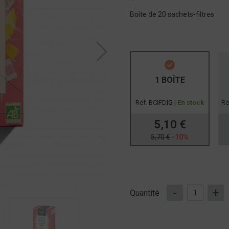
Boîte de 20 sachets-filtres
1 BOÎTE
Réf. BCIFDIG |
En stock
Ré
5,10 €
5,70 €
-10%
-
+
Quantité