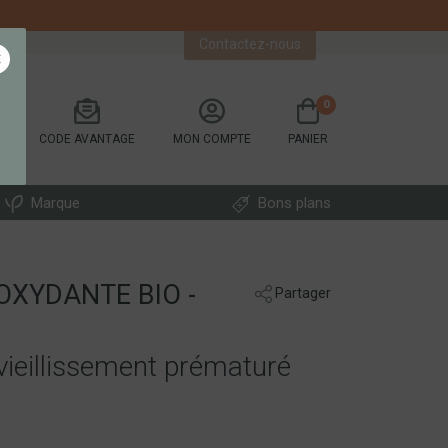
Contactez-nous
×
0
CODE AVANTAGE
MON COMPTE
PANIER
Marque
Bons plans
OXYDANTE BIO -
Partager
 vieillissement prématuré