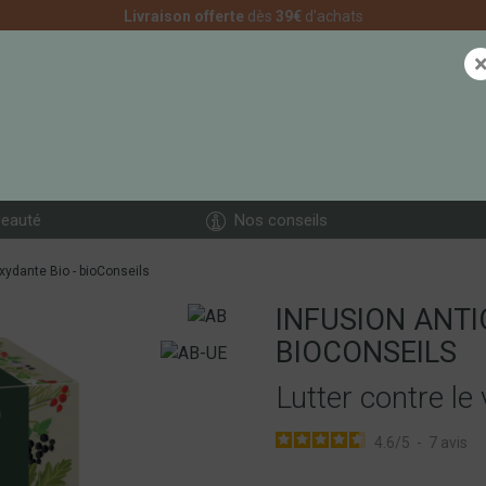
Livraison offerte
dès
39€
d'achats
eauté
Nos conseils
xydante Bio - bioConseils
INFUSION ANTI
BIOCONSEILS
Lutter contre le
4.6
/
5
-
7
avis