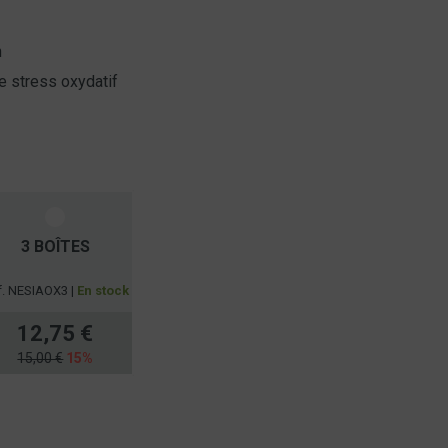
n
le stress oxydatif
3 BOÎTES
f. NESIAOX3 |
En stock
12,75 €
15,00 €
15%