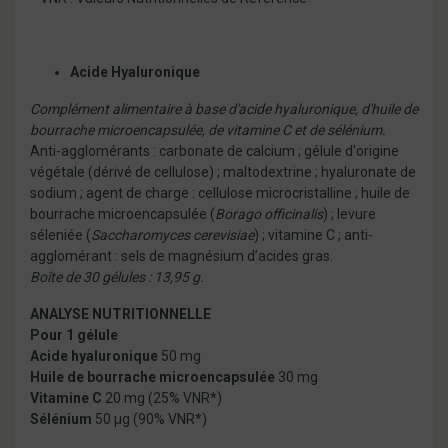
Acide Hyaluronique
Complément alimentaire à base d'acide hyaluronique, d'huile de
bourrache microencapsulée, de vitamine C et de sélénium.
Anti-agglomérants : carbonate de calcium ; gélule d'origine
végétale (dérivé de cellulose) ; maltodextrine ; hyaluronate de
sodium ; agent de charge : cellulose microcristalline ; huile de
bourrache microencapsulée (
Borago officinalis
) ; levure
séleniée (
Saccharomyces cerevisiae
) ; vitamine C ; anti-
agglomérant : sels de magnésium d’acides gras.
Boîte de 30 gélules : 13,95 g.
ANALYSE NUTRITIONNELLE
Pour 1 gélule
Acide hyaluronique
50 mg
Huile de bourrache microencapsulée
30 mg
Vitamine C
20 mg (25% VNR*)
Sélénium
50 µg (90% VNR*)