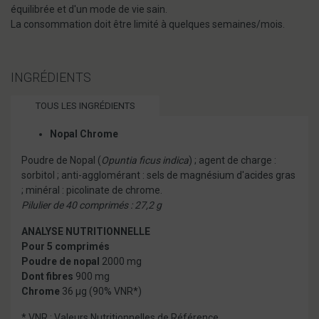
équilibrée et d'un mode de vie sain.
La consommation doit être limité à quelques semaines/mois.
INGRÉDIENTS
TOUS LES INGRÉDIENTS
Nopal Chrome
Poudre de Nopal (
Opuntia ficus indica
) ; agent de charge :
sorbitol ; anti-agglomérant : sels de magnésium d'acides gras
; minéral : picolinate de chrome.
Pilulier de 40 comprimés : 27,2 g
ANALYSE NUTRITIONNELLE
Pour 5 comprimés
Poudre de nopal
2000 mg
Dont fibres
900 mg
Chrome
36 µg (90% VNR*)
* VNR : Valeurs Nutritionnelles de Référence