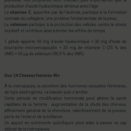
jeunesse. Ces propriétés sont d'autant plus importantes que la
production d'acide hyaluronique diminue avec l'âge.
La
vitamine C
, apportée par de l'acérola, participe à la formation
normale du collagène, une protéine fondamentale de la peau.
Le
sélénium
participe à la protection des cellules contre le stress
oxydatif et contribue ainsi à limiter les effets du temps.
1 gélule apporte 50 mg d'acide hyaluronique + 30 mg d'huile de
bourrache microencapsulée + 20 mg de vitamine C (25 % des
VNR) + 50 µg de sélénium (90,9 % des VNR).
Duo 24 Cheveux femmes 45+
À la ménopause, la sécrétion des hormones sexuelles féminines,
de type oestrogènes, va baisser puis s'arrêter.
Cette période de modification hormonale peut altérer la santé
capillaire de la femme : augmentation de la chute des cheveux,
affinement général de la chevelure, ralentissement de la pousse,
perte de l'éclat et de la brillance...
Un apport en nutriments spécifiques peut aider à passer ce cap
délicat de la ménopause.