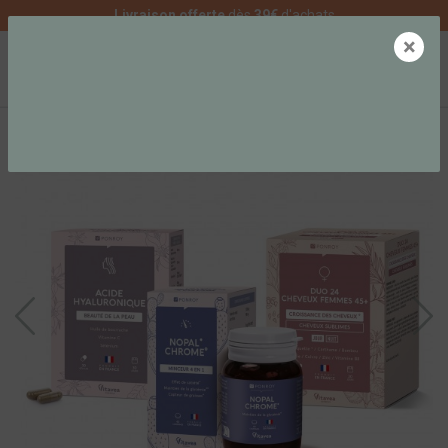
Livraison offerte
dès
39€
d'achats
×
0