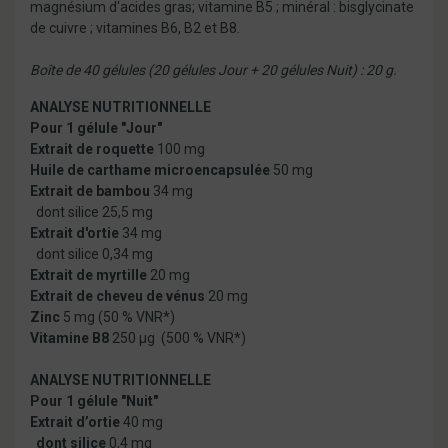
magnésium d'acides gras; vitamine B5 ; minéral : bisglycinate
de cuivre ; vitamines B6, B2 et B8.
Boîte de 40 gélules (20 gélules Jour + 20 gélules Nuit) : 20 g.
ANALYSE NUTRITIONNELLE
Pour 1 gélule "Jour"
Extrait de roquette
100 mg
Huile de carthame microencapsulée
50 mg
Extrait de bambou
34 mg
dont silice 25,5 mg
Extrait d'ortie
34 mg
dont silice 0,34 mg
Extrait de myrtille
20 mg
Extrait de cheveu de vénus
20 mg
Zinc
5 mg (50 % VNR*)
Vitamine B8
250 µg (500 % VNR*)
ANALYSE NUTRITIONNELLE
Pour 1 gélule "Nuit"
Extrait d’ortie
40 mg
dont silice
0,4 mg