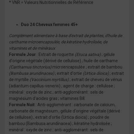
* VNR = Valeurs Nutritionnelles de Référence
Duo 24 Cheveux femmes 45+
Complément alimentaire à base d'extrait de plantes, d'huile de
carthame microencapsulée, de kératine hydrolisée, de
vitamines et de minéraux
Formule Jour
: Extrait de roquette
(Eruca sativa)
; gélule
d'origine végétale (dérivé de cellulose) ; huile de carthame
(Carthamus tinctorius)
microencapsulée ; extrait de bambou
(Bambusa arundinacea)
; extrait d'ortie
(Urtica dioica)
; extrait
de myrtille
(Vaccinium myrtillus)
; extrait de cheveu de vénus
(adiantum capillus-veneris) ; agent de charge : cellulose ;
minéral : oxyde de zinc ; anti-agglomérant : sels de
magnésium d'acides gras ; vitamines B8.
Formule Nuit
: Anti-agglomérant : carbonate de calcium,
carbonate de magnésium ; gélule d'origine végétale (dérivé
de cellulose) ; extrait d'ortie (Urtica dioica) ; poudre de
bambou (Bambusa arundinacea) ; kératine hydrolisée ;
minéral : oxyde de zinc ; anti-agglomérant : sels de