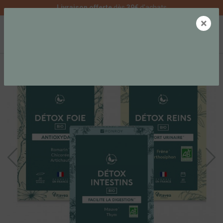
Livraison offerte
dès
39€
d'achats
×
0