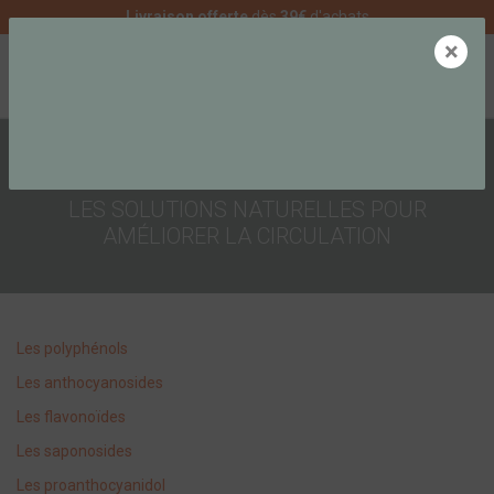
Livraison offerte
dès
39€
d'achats
×
0
BIEN ÊTRE ET SANTÉ
CIRCULATION
LES SOLUTIONS NATURELLES POUR
AMÉLIORER LA CIRCULATION
Les polyphénols
Les anthocyanosides
Les flavonoïdes
Les saponosides
Les proanthocyanidol