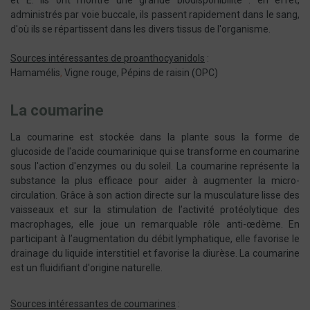
et E. Ils ont montré une grande biodisponibilité : en effet,
administrés par voie buccale, ils passent rapidement dans le sang,
d'où ils se répartissent dans les divers tissus de l'organisme.
Sources intéressantes de proanthocyanidols
:
Hamamélis
,
Vigne rouge, Pépins de raisin (OPC)
La coumarine
La coumarine est stockée dans la plante sous la forme de
glucoside de l'acide coumarinique qui se transforme en coumarine
sous l'action d'enzymes ou du soleil. La coumarine représente la
substance la plus efficace pour aider à augmenter la micro-
circulation. Grâce à son action directe sur la musculature lisse des
vaisseaux et sur la stimulation de l’activité protéolytique des
macrophages, elle joue un remarquable rôle anti-œdème. En
participant à l’augmentation du débit lymphatique, elle favorise le
drainage du liquide interstitiel et favorise la diurèse. La coumarine
est un fluidifiant d'origine naturelle.
Sources intéressantes de coumarines
: