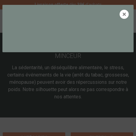
Livraison offerte
dès
39€
d'achats
×
0
COMPLÉMENTS ALIMENTAIRES SPÉCIAL
MINCEUR
La sédentarité, un déséquilibre alimentaire, le stress,
certains événements de la vie (arrêt du tabac, grossesse,
ménopause) peuvent avoir des répercussions sur notre
poids. Notre silhouette peut alors ne pas correspondre à
nos attentes.