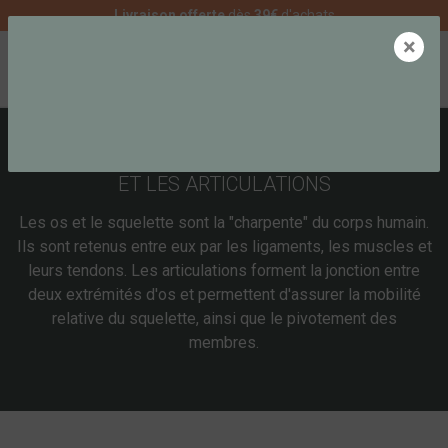
Livraison offerte
dès
39€
d'achats
×
0
COMPLÉMENTS ALIMENTAIRES POUR LES OS
ET LES ARTICULATIONS
Les os et le squelette sont la "charpente" du corps humain.
Ils sont retenus entre eux par les ligaments, les muscles et
leurs tendons. Les articulations forment la jonction entre
deux extrémités d'os et permettent d'assurer la mobilité
relative du squelette, ainsi que le pivotement des
membres.