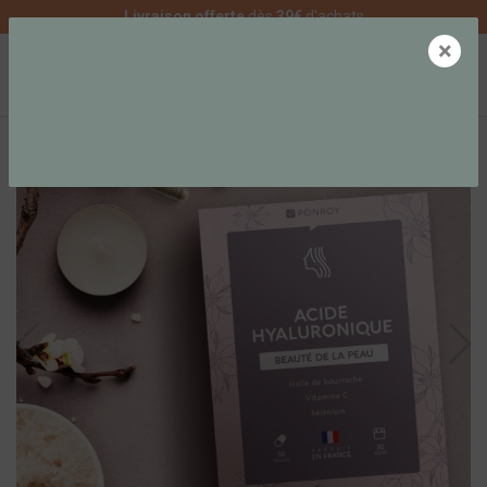
Livraison offerte
dès
39€
d'achats
×
0
MEILLEURES VENTES