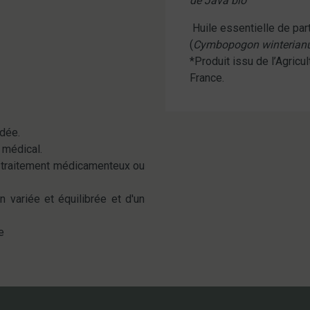
de Java
bio
Huile essentielle de part
(
Cymbopogon winterian
*Produit issu de l’Agricu
France.
dée.
 médical.
e traitement médicamenteux ou
 variée et équilibrée et d'un
e