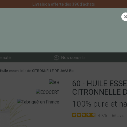
Livraison offerte
dès
39€
d'achats
eauté
Nos conseils
- Huile essentielle de CITRONNELLE DE JAVA Bio
60 - HUILE ESS
CITRONNELLE D
100% pure et na
4.7
/
5
-
66
avis